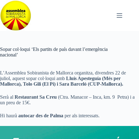
Omet
al
contingut
Sopar col·loqui ‘Els partits de país davant l’emergència
nacional’
L’Assemblea Sobiranista de Mallorca organitza, divendres 22 de
juliol, aquest sopar col·loqui amb
Lluís Apesteguía (Més per
Mallorca), Tolo Gili (El Pi) i Sara Barceló (CUP-Mallorca).
Serà al
Restaurant Sa Creu
(Ctra. Manacor – Inca, km. 9 Petra) i a
un preu de 15€.
Hi haurà
autocar des de Palma
per als interessats.