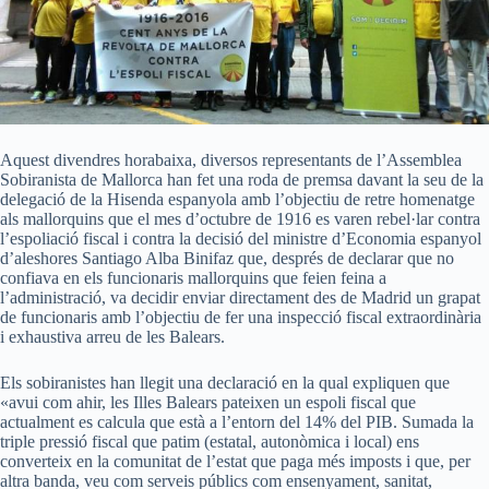
Aquest divendres horabaixa, diversos representants de l’Assemblea
Sobiranista de Mallorca han fet una roda de premsa davant la seu de la
delegació de la Hisenda espanyola amb l’objectiu de retre homenatge
als mallorquins que el mes d’octubre de 1916 es varen rebel·lar contra
l’espoliació fiscal i contra la decisió del ministre d’Economia espanyol
d’aleshores Santiago Alba Binifaz que, després de declarar que no
confiava en els funcionaris mallorquins que feien feina a
l’administració, va decidir enviar directament des de Madrid un grapat
de funcionaris amb l’objectiu de fer una inspecció fiscal extraordinària
i exhaustiva arreu de les Balears.
Els sobiranistes han llegit una declaració en la qual expliquen que
«avui com ahir, les Illes Balears pateixen un espoli fiscal que
actualment es calcula que està a l’entorn del 14% del PIB. Sumada la
triple pressió fiscal que patim (estatal, autonòmica i local) ens
converteix en la comunitat de l’estat que paga més imposts i que, per
altra banda, veu com serveis públics com ensenyament, sanitat,